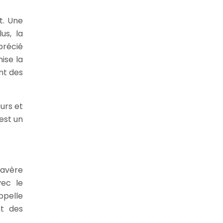
t. Une
us, la
précié
ise la
nt des
urs et
 est un
’avère
vec le
ppelle
nt des