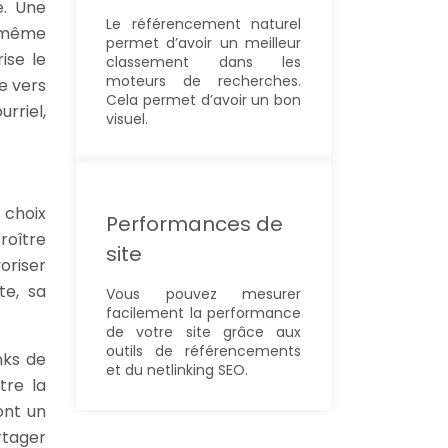
e. Une
Le référencement naturel
a même
permet d’avoir un meilleur
rise le
classement dans les
moteurs de recherches.
e vers
Cela permet d’avoir un bon
rriel,
visuel.
 choix
Performances de
roître
site
oriser
te, sa
Vous pouvez mesurer
facilement la performance
de votre site grâce aux
outils de référencements
nks de
et du netlinking SEO.
tre la
ont un
rtager