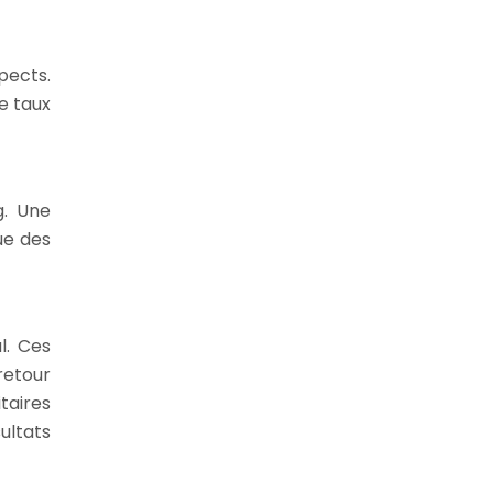
pects.
e taux
g. Une
ue des
l. Ces
retour
taires
ultats