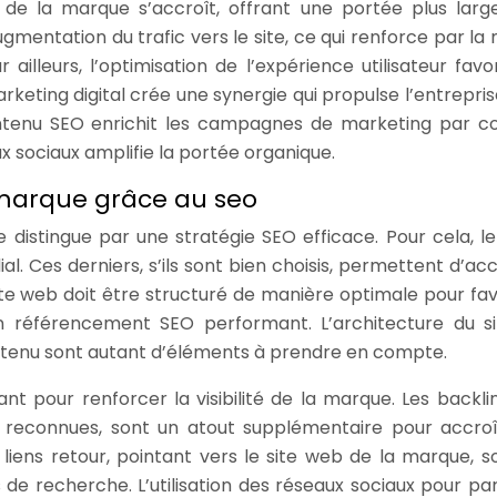
té de la marque s’accroît, offrant une portée plus larg
ugmentation du trafic vers le site, ce qui renforce par l
r ailleurs, l’optimisation de l’expérience utilisateur favo
keting digital crée une synergie qui propulse l’entrepris
ontenu SEO enrichit les campagnes de marketing par cou
x sociaux amplifie la portée organique.
a marque grâce au seo
 distingue par une stratégie SEO efficace. Pour cela, le
al. Ces derniers, s’ils sont bien choisis, permettent d’acc
 site web doit être structuré de manière optimale pour fav
un référencement SEO performant. L’architecture du si
 contenu sont autant d’éléments à prendre en compte.
t pour renforcer la visibilité de la marque. Les backli
t reconnues, sont un atout supplémentaire pour accroî
Ces liens retour, pointant vers le site web de la marque, s
 de recherche. L’utilisation des réseaux sociaux pour pa