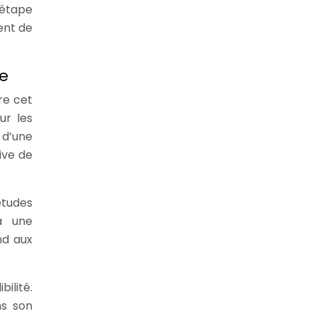
 étape
ent de
ue
re cet
ur les
 d’une
ive de
études
à une
nd aux
ilité.
ns son