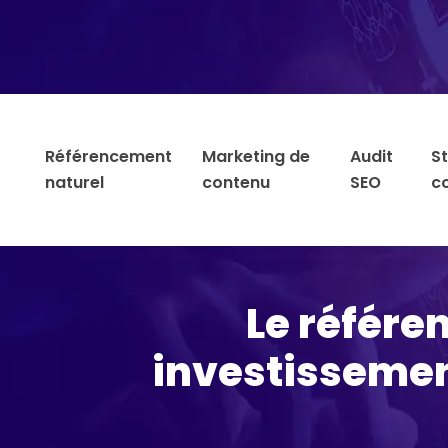
Référencement
Marketing de
Audit
S
naturel
contenu
SEO
c
Le référe
investissemen