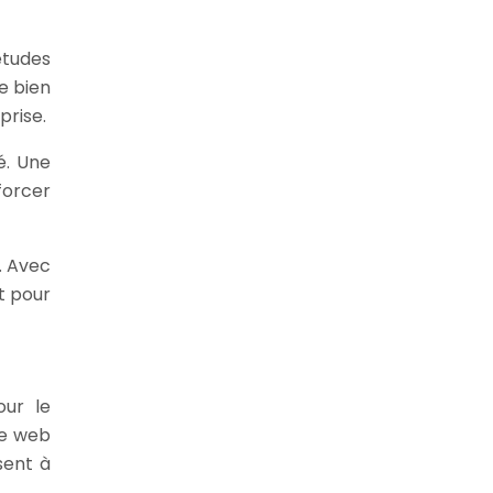
études
e bien
prise.
é. Une
forcer
. Avec
t pour
our le
te web
sent à