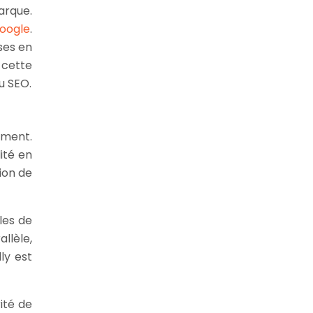
arque.
oogle
.
ses en
 cette
u SEO.
ement.
lité en
tion de
les de
llèle,
ly est
ité de