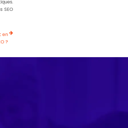
tiques.
ns SEO
t en
EO ?