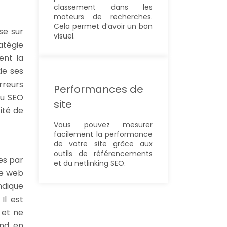
classement dans les
moteurs de recherches.
Cela permet d’avoir un bon
se sur
visuel.
atégie
ent la
de ses
rreurs
Performances de
du SEO
site
ité de
Vous pouvez mesurer
facilement la performance
de votre site grâce aux
outils de référencements
es par
et du netlinking SEO.
te web
ndique
Il est
 et ne
end en