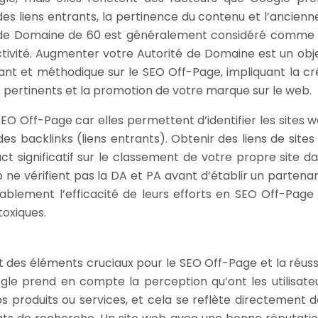
s liens entrants, la pertinence du contenu et l’ancienn
é de Domaine de 60 est généralement considéré comme
ctivité. Augmenter votre Autorité de Domaine est un obje
tant et méthodique sur le SEO Off-Page, impliquant la cr
ens pertinents et la promotion de votre marque sur le web.
O Off-Page car elles permettent d’identifier les sites w
des backlinks (liens entrants). Obtenir des liens de sites
t significatif sur le classement de votre propre site da
 ne vérifient pas la DA et PA avant d’établir un partenar
érablement l’efficacité de leurs efforts en SEO Off-Page 
toxiques.
nt des éléments cruciaux pour le SEO Off-Page et la réuss
ogle prend en compte la perception qu’ont les utilisate
s produits ou services, et cela se reflète directement d