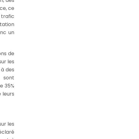
n, des
ce, ce
trafic
tation
onc un
ons de
ur les
 à des
t sont
ue 35%
 leurs
sur les
éclaré