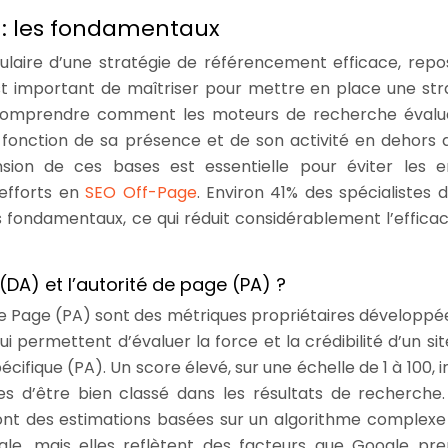
: les fondamentaux
ulaire d’une stratégie de référencement efficace, repo
st important de maîtriser pour mettre en place une str
comprendre comment les moteurs de recherche évalu
n fonction de sa présence et de son activité en dehors 
on de ces bases est essentielle pour éviter les e
 efforts en
SEO Off-Page
. Environ 41% des spécialistes 
 fondamentaux, ce qui réduit considérablement l’efficac
DA) et l’autorité de page (PA) ?
 de Page (PA) sont des métriques propriétaires développé
i permettent d’évaluer la force et la crédibilité d’un si
fique (PA). Un score élevé, sur une échelle de 1 à 100, i
s d’être bien classé dans les résultats de recherche. 
ont des estimations basées sur un algorithme complexe
gle, mais elles reflètent des facteurs que Google pr