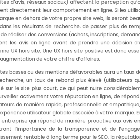
ites d’avis, réseaux sociaux) affectent la perception qu’o
ncent directement leur comportement en ligne. Si les utilis
arque en dehors de votre propre site web, ils seront be
s dans les résultats de recherche, de passer plus de tem
t de réaliser des conversions (achats, inscriptions, deman
nt les avis en ligne avant de prendre une décision d’
ne UX hors site. Une UX hors site positive est donc essen
augmentation de votre chiffre d’affaires.
otes basses ou des mentions défavorables aura un taux de
recherche, un taux de rebond plus élevé (utilisateurs qu
 sur le site plus court, ce qui peut nuire considérable
urveiller activement votre réputation en ligne, de répond
sateurs de manière rapide, professionnelle et empathique,
’expérience utilisateur globale associée à votre marque. E
 entreprise qui répond de manière proactive aux avis en 
ontrant l’importance de la transparence et de l’engag
tissement rentable à long terme pour le SEO, la réputation