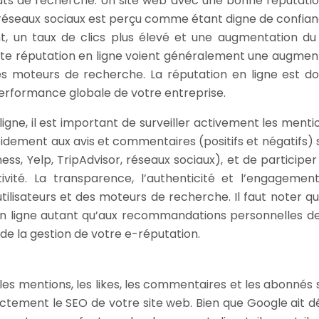
ats de recherche. Un site web avec une bonne réputatio
es réseaux sociaux est perçu comme étant digne de confian
t, un taux de clics plus élevé et une augmentation du 
lente réputation en ligne voient généralement une augmen
es moteurs de recherche. La réputation en ligne est d
performance globale de votre entreprise.
igne, il est important de surveiller activement les menti
dement aux avis et commentaires (positifs et négatifs) s
ss, Yelp, TripAdvisor, réseaux sociaux), et de participer
ivité. La transparence, l’authenticité et l’engagemen
tilisateurs et des moteurs de recherche. Il faut noter q
en ligne autant qu’aux recommandations personnelles de
de la gestion de votre e-réputation.
 les mentions, les likes, les commentaires et les abonnés 
ectement le SEO de votre site web. Bien que Google ait d