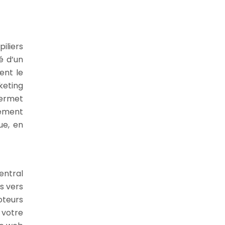
iliers
é d’un
ent le
keting
permet
cement
ue, en
entral
rs vers
oteurs
 votre