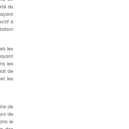
eté du
 ayant
ctif à
éation
eb les
 ayant
ns les
iat de
et les
ite de
urs de
ans le