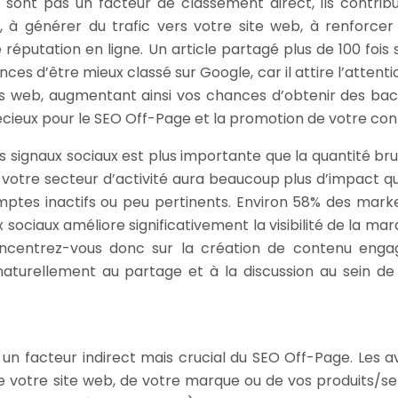
e sont pas un facteur de classement direct, ils contrib
, à générer du trafic vers votre site web, à renforcer
éputation en ligne. Un article partagé plus de 100 fois s
ces d’être mieux classé sur Google, car il attire l’attenti
s web, augmentant ainsi vos chances d’obtenir des back
écieux pour le SEO Off-Page et la promotion de votre con
es signaux sociaux est plus importante que la quantité bru
votre secteur d’activité aura beaucoup plus d’impact q
ptes inactifs ou peu pertinents. Environ 58% des mark
ociaux améliore significativement la visibilité de la mar
oncentrez-vous donc sur la création de contenu enga
 naturellement au partage et à la discussion au sein de
t un facteur indirect mais crucial du SEO Off-Page. Les avi
e votre site web, de votre marque ou de vos produits/se