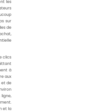
nt les
ateurs
aucoup
ps sur
des de
achat,
tielle
 clics
ittant
ment à
re aux
 et de
nviron
ligne,
ement.
 et la