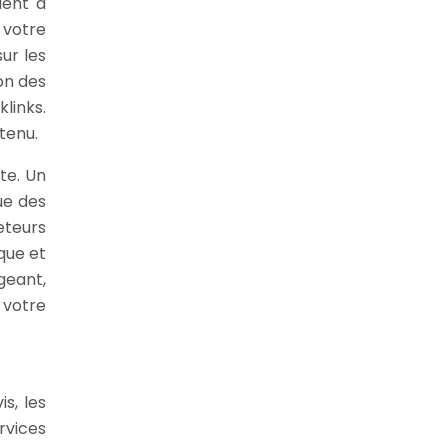
uent à
 votre
ur les
on des
links.
tenu.
te. Un
ue des
eteurs
que et
geant,
 votre
s, les
rvices