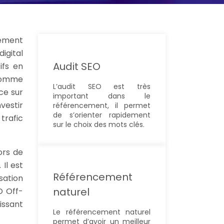
tement
igital
Audit SEO
ifs en
 comme
L’audit SEO est très
ce sur
important dans le
nvestir
référencement, il permet
de s’orienter rapidement
trafic
sur le choix des mots clés.
ors de
Il est
Référencement
sation
naturel
O Off-
issant
Le référencement naturel
permet d’avoir un meilleur